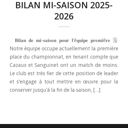
BILAN MI-SAISON 2025-
2026
𝐁𝐢𝐥𝐚𝐧 𝐝𝐞 𝐦𝐢-𝐬𝐚𝐢𝐬𝐨𝐧 𝐩𝐨𝐮𝐫 𝐥’é𝐪𝐮𝐢𝐩𝐞 𝐩𝐫𝐞𝐦𝐢è𝐫𝐞 🗓️
Notre équipe occupe actuellement la première
place du championnat, en tenant compte que
Cazaux et Sanguinet ont un match de moins.
Le club est très fier de cette position de leader
et s’engage à tout mettre en œuvre pour la
conserver jusqu’à la fin de la saison, […]