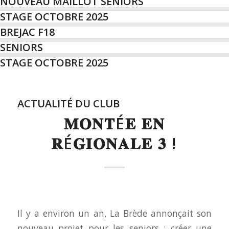
NOUVEAU MAILLOT SENIORS
STAGE OCTOBRE 2025
BREJAC F18
SENIORS
STAGE OCTOBRE 2025
ACTUALITÉ DU CLUB
𝐌𝐎𝐍𝐓É𝐄 𝐄𝐍
𝐑É𝐆𝐈𝐎𝐍𝐀𝐋𝐄 𝟑 !
Il y a environ un an, La Brède annonçait son
nouveau projet pour les seniors : créer une